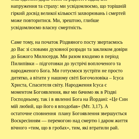
напруження та страху: ми усвідомлюємо, що торішній
гіркий досвід великої кількості захворювань і смертей
може повторитися. Ми, зрештою, глибше
усвідомлюємо власну смертність.
Саме тому, на початок Різдвяного посту звертаємось
до Вас зі словами духовної розради та закликом довіри
до Божого Милосердя. Ми разом входимо в період
Пилипівки – підготовки до зустрічі воплоченого та
народженого Бога. Ми готуємося зустріти не просто
дитятко, а вітати у нашому світі Богочоловіка – Ісуса
Христа, Спасителя світу. Народження Ісуса є
моментом Богоявлення, яке ми бачимо як в Різдві
Господньому, так і в явленні Бога на Йордані: «Це Син
мій любий, що його я вподобав» (Мт. 3,17). А
остаточне сповнення плану Богоявлення звершується
Воскресінням — перемогою над смертю і даром життя
вічного «тим, що в гробах», тим, які втратили рай.