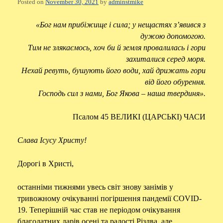
Posted on
November 30, 2021
by
adminstmike
«Бог нам прибіжище і сила; у нещастях з’явився з
дужою допомогою.
Тим не злякаємось, хоч би й земля провалилась і гори
захиталися серед моря.
Нехай ревуть, бушують його води, хай дрижать гори
від його обурення.
Господь сил з нами, Бог Якова – наша твердиня».
Псалом 45 ВЕЛИКІ (ЦАРСЬКІ) ЧАСИ
Слава Ісусу Христу!
Дорогі в Христі,
останніми тижнями увесь світ знову занімів у
тривожному очікуванні погіршення пандемії COVID-
19. Теперішній час став не періодом очікування
благодатних дарів осені та радості Різдва, але