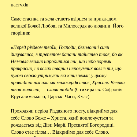
пастухів.
Саме стаєнка та ясла стають взірцем та прикладом
великої Божої Любові та Милосердя до людини, Його
творіння:
«Перед різдвом твоїм, Господи, безплотні сили
дивувалися, з трепетом бачачи таїнство твоє, бо як
Немовля зволив народитися ти, що небо зорями
прикрасив, і в яслах тварин нерозумних возліг ти, що
рукою своєю утримуєш всі кінці землі; у цьому
провидінні пізнали ми милосердя твоє, Христе. Велика
твоя милість,
—
слава тобі!»
(Стихира св. Софронія
Єрусалимського, Царські Часи, 3 час).
Проходячи період Різдвяного посту, відкриймо для
себе Слово Боже – Христа, який воплочується та
рождається від Діви Марії, Пресвятої Богородиці.
Слово стає тілом… Відкриймо для себе Слово,