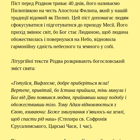
Піст перед Різдвом триває 40 днів, його називаємо
Пилипівкою на честь Апостола Филипа, який у нашій
традиції відомий як Пилип. Цей піст допомагає людям
сфокусуватися і підготуватися до приходу Месії. Його
прихід змінює світ, бо Бог стає Людиною, щоб людина
обожествилась і повернулася на Небо, відновила
гармонійну єдність небесного та земного у собі.
Літургійні тексти Різдва розкривають богословський
зміст свята:
«Готуйся, Вифлеєме, добре приберіться ясла!
Вертепе, привітай, бо Істина прийшла, тінь минула і
Бог від Діви появився людям, прийнявши нашу подобу і
обожествивши тіло. Тому Адам відновлюється з
Євою, взиваючи: Боже змилування з’явилось на землі,
щоб спасти рід наш»
(Стихира св. Софронія
Єрусалимського, Царські Часи, 1 час).