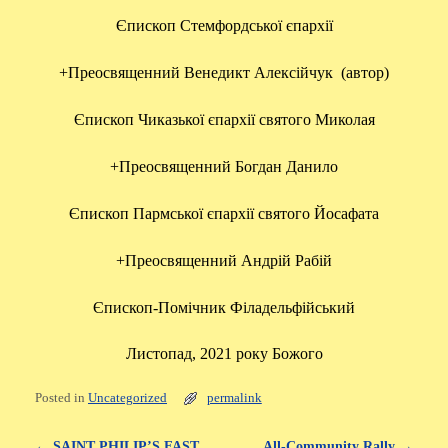
Єпископ Стемфордської єпархії
+Преосвященний Венедикт Алексійчук (автор)
Єпископ Чиказької єпархії святого Миколая
+Преосвященний Богдан Данило
Єпископ Пармської єпархії святого Йосафата
+Преосвященний Андрій Рабій
Єпископ-Помічник Філадельфійський
Листопад, 2021 року Божого
Posted in
Uncategorized
permalink
←
SAINT PHILIP’S FAST
All-Community Rally
→