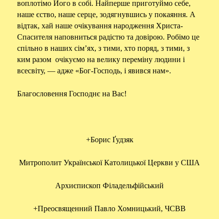
воплотімо Його в собі. Найперше приготуймо себе,
наше єство, наше серце, зодягнувшись у покаяння. А
відтак, хай наше очікування народження Христа-
Спасителя наповниться радістю та довірою. Робімо це
спільно в наших сім’ях, з тими, хто поряд, з тими, з
ким разом очікуємо на велику переміну людини і
всесвіту, — адже «Бог-Господь, і явився нам».
Благословення Господнє на Вас!
+Борис Ґудзяк
Митрополит Української Католицької Церкви у США
Архиєпископ Філадельфійський
+Преосвященний Павло Хомницький, ЧСВВ