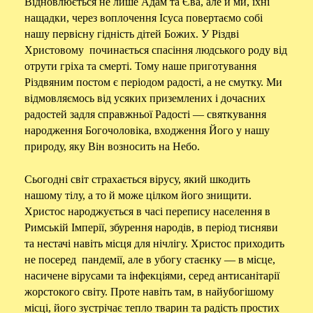
Відновлюється не лише Адам та Єва, але й ми, їхні
нащадки, через воплочення Ісуса повертаємо собі
нашу первісну гідність дітей Божих. У Різдві
Христовому починається спасіння людського роду від
отрути гріха та смерті. Тому наше приготування
Різдвяним постом є періодом радості, а не смутку. Ми
відмовляємось від усяких приземлених і дочасних
радостей задля справжньої Радості — святкування
народження Богочоловіка, входження Його у нашу
природу, яку Він возносить на Небо.
Сьогодні світ страхається вірусу, який шкодить
нашому тілу, а то й може цілком його знищити.
Христос народжується в часі перепису населення в
Римській Імперії, збурення народів, в період тисняви
та нестачі навіть місця для нічлігу. Христос приходить
не посеред пандемії, але в убогу стаєнку — в місце,
насичене вірусами та інфекціями, серед антисанітарії
жорстокого світу. Проте навіть там, в найубогішому
місці, його зустрічає тепло тварин та радість простих